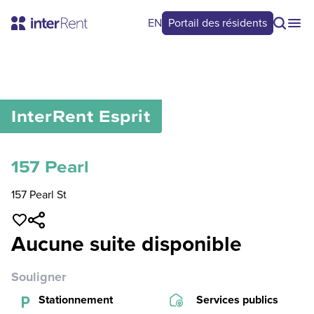
EN
Portail des résidents
0
/
0
InterRent
Esprit
157 Pearl
157 Pearl St
Aucune suite disponible
Souligner
Stationnement
Services publics