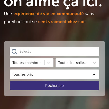
Une
expérience de vie en communauté
sans
pareil où l'ont se
sent vraiment chez soi
.
Select...
Toutes chambre
Toutes les salles de bains
Tous les prix
Recherche