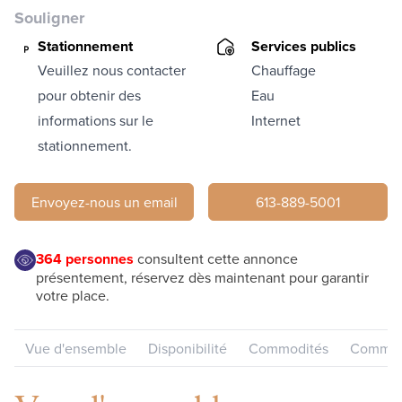
Souligner
Stationnement
Services publics
Veuillez nous contacter
Chauffage
pour obtenir des
Eau
informations sur le
Internet
stationnement.
Envoyez-nous un email
613-889-5001
364
personnes
consultent cette annonce
présentement, réservez dès maintenant pour garantir
votre place.
Vue d'ensemble
Disponibilité
Commodités
Communa