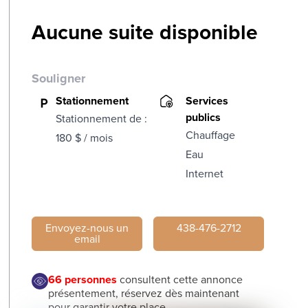
Aucune suite disponible
Souligner
Stationnement
Services
publics
Stationnement de :
Chauffage
180 $ / mois
Eau
Internet
Envoyez-nous un
438-476-2712
email
66
personnes
consultent cette annonce
présentement, réservez dès maintenant
pour garantir votre place.