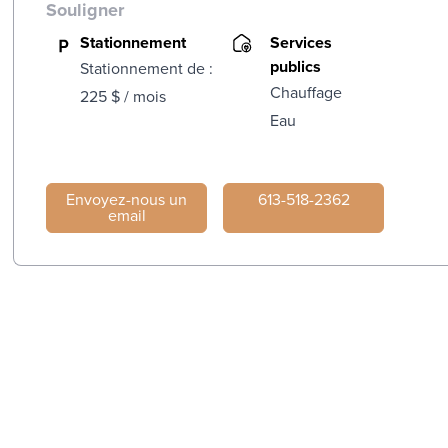
Souligner
Stationnement
Services
publics
Stationnement de :
Chauffage
225 $ / mois
Eau
Envoyez-nous un
613-518-2362
email