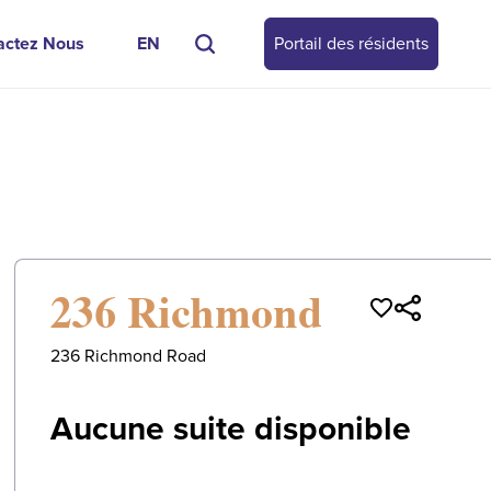
actez Nous
EN
Portail des résidents
0
/
0
236 Richmond
236 Richmond Road
Aucune suite disponible