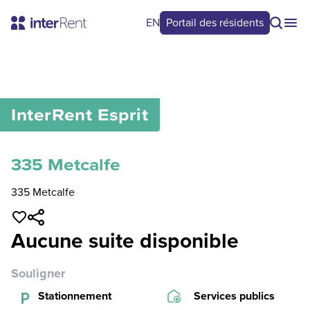
EN
Portail des résidents
0
/
0
InterRent
Esprit
335 Metcalfe
335 Metcalfe
Aucune suite disponible
Souligner
Stationnement
Services publics