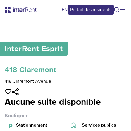
EN
Portail des résidents
0
/
0
InterRent
Esprit
418 Claremont
418 Claremont Avenue
Aucune suite disponible
Souligner
Stationnement
Services publics