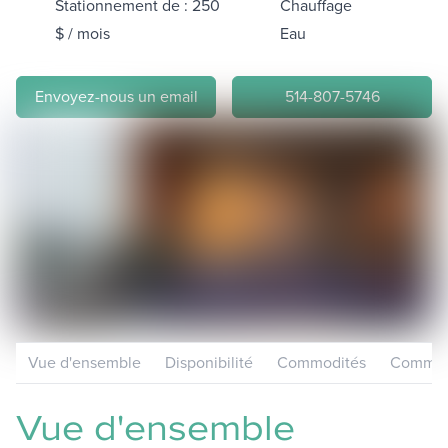
Stationnement de : 250
Chauffage
$ / mois
Eau
Envoyez-nous un email
514-807-5746
Vue d'ensemble
Disponibilité
Commodités
Communa
Vue d'ensemble