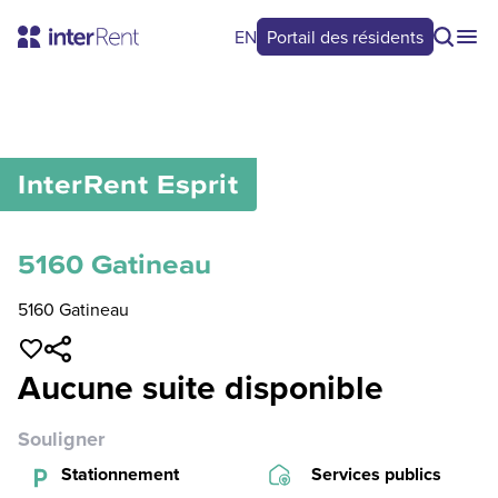
EN
Portail des résidents
0
/
0
InterRent
Esprit
5160 Gatineau
5160 Gatineau
Aucune suite disponible
Souligner
Stationnement
Services publics