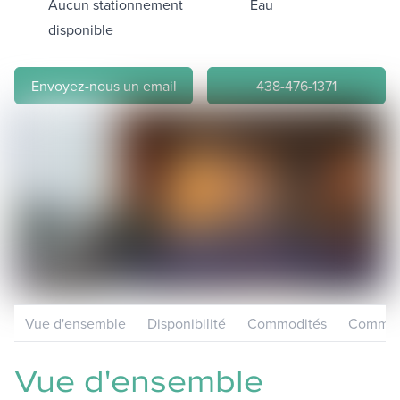
Aucun stationnement
Eau
disponible
Envoyez-nous un email
438-476-1371
Vue d'ensemble
Disponibilité
Commodités
Communa
Vue d'ensemble