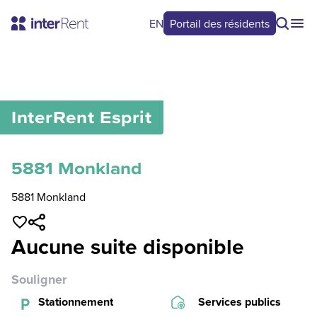
EN
Portail des résidents
0
/
0
InterRent
Esprit
5881 Monkland
5881 Monkland
Aucune suite disponible
Souligner
Stationnement
Services publics