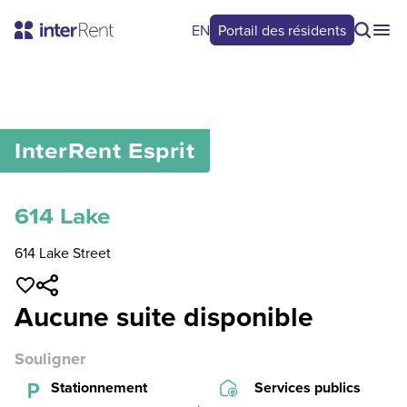
EN
Portail des résidents
0
/
0
InterRent
Esprit
614 Lake
614 Lake Street
Aucune suite disponible
Souligner
Stationnement
Services publics