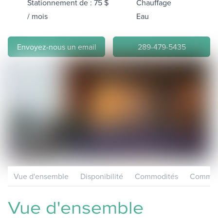
Stationnement de : 75 $
Chauffage
/ mois
Eau
Envoyez-nous un email
289-479-5435
Vue d'ensemble
Disponibilité
Commodités
Communa
Vue d'ensemble