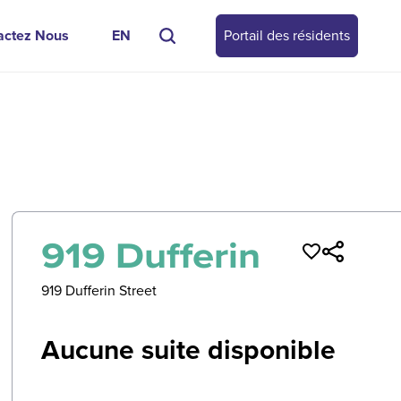
actez Nous
EN
Portail des résidents
0
/
0
919 Dufferin
919 Dufferin Street
Aucune suite disponible