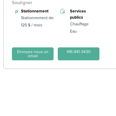
Souligner
Stationnement
Services
publics
Stationnement de:
Chauffage
125 $ / mois
Eau
Envoyez-nous un
416-941-3430
email