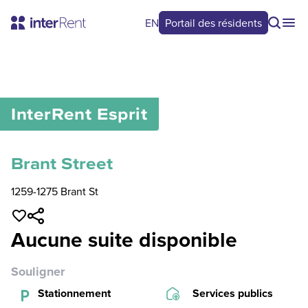
EN
Portail des résidents
0
/
0
InterRent
Esprit
Brant Street
1259-1275 Brant St
Aucune suite disponible
Souligner
Stationnement
Services publics