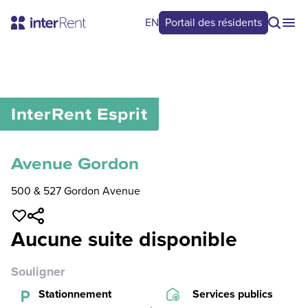
EN
Portail des résidents
0
/
0
InterRent
Esprit
Avenue Gordon
500 & 527 Gordon Avenue
Aucune suite disponible
Souligner
Stationnement
Services publics