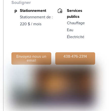
Souligner
Stationnement
Services
publics
Stationnement de :
Chauffage
220 $ / mois
Eau
Électricité
Envoyez-nous un
438-476-2314
email