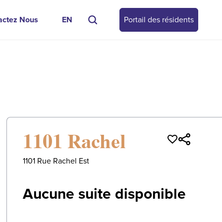
actez Nous
EN
Portail des résidents
0
/
0
1101 Rachel
1101 Rue Rachel Est
Aucune suite disponible