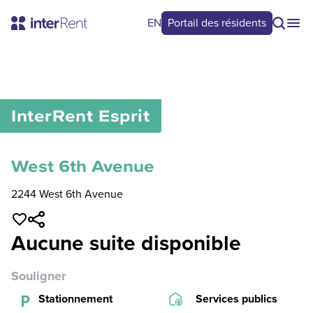
EN
Portail des résidents
0
/
0
InterRent
Esprit
West 6th Avenue
2244 West 6th Avenue
Aucune suite disponible
Souligner
Stationnement
Services publics