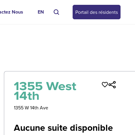
actez Nous
EN
Portail des résidents
0
/
0
1355 West
14th
1355 W 14th Ave
Aucune suite disponible