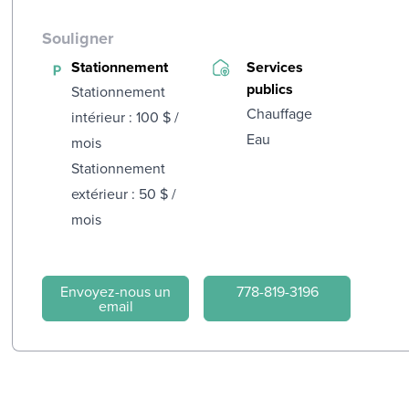
Souligner
Stationnement
Services
publics
Stationnement
Chauffage
intérieur : 100 $ /
Eau
mois
Stationnement
extérieur : 50 $ /
mois
Envoyez-nous un
778-819-3196
email