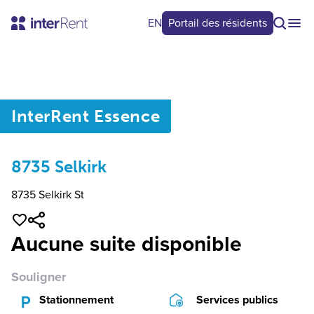
EN
Portail des résidents
0
/
0
InterRent
Essence
8735 Selkirk
8735 Selkirk St
Aucune suite disponible
Souligner
Stationnement
Services publics