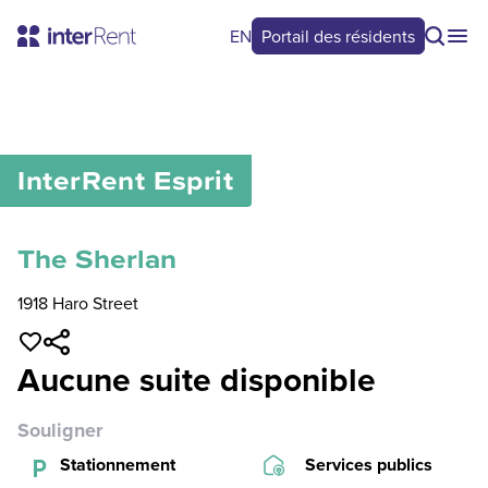
EN
Portail des résidents
0
/
0
InterRent
Esprit
The Sherlan
1918 Haro Street
Aucune suite disponible
Souligner
Stationnement
Services publics