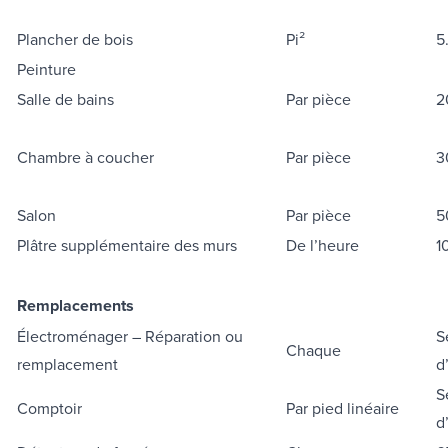
Plancher de bois
Pi²
5
Peinture
Salle de bains
Par pièce
2
Chambre à coucher
Par pièce
3
Salon
Par pièce
5
Plâtre supplémentaire des murs
De l’heure
1
Remplacements
Électroménager – Réparation ou
S
Chaque
remplacement
d
S
Comptoir
Par pied linéaire
d