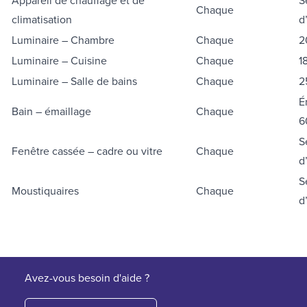
Appareil de chauffage et de
S
Chaque
climatisation
d
Luminaire – Chambre
Chaque
2
Luminaire – Cuisine
Chaque
1
Luminaire – Salle de bains
Chaque
2
É
Bain – émaillage
Chaque
6
S
Fenêtre cassée – cadre ou vitre
Chaque
d
S
Moustiquaires
Chaque
d
Avez-vous besoin d'aide ?