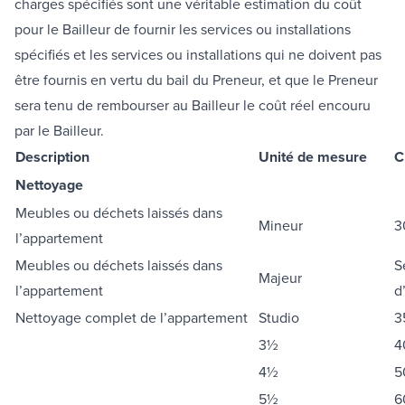
charges spécifiés sont une véritable estimation du coût
pour le Bailleur de fournir les services ou installations
spécifiés et les services ou installations qui ne doivent pas
être fournis en vertu du bail du Preneur, et que le Preneur
sera tenu de rembourser au Bailleur le coût réel encouru
par le Bailleur.
Description
Unité de mesure
C
Nettoyage
Meubles ou déchets laissés dans
Mineur
3
l’appartement
Meubles ou déchets laissés dans
S
Majeur
l’appartement
d
Nettoyage complet de l’appartement
Studio
3
3½
4
4½
5
5½
6