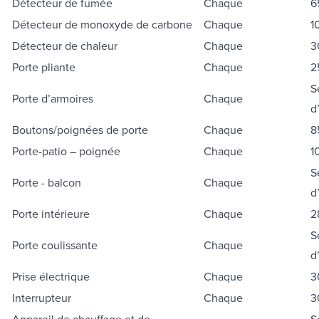
Détecteur de fumée
Chaque
6
Détecteur de monoxyde de carbone
Chaque
1
Détecteur de chaleur
Chaque
3
Porte pliante
Chaque
2
S
Porte d’armoires
Chaque
d
Boutons/poignées de porte
Chaque
8
Porte-patio – poignée
Chaque
1
S
Porte - balcon
Chaque
d
Porte intérieure
Chaque
2
S
Porte coulissante
Chaque
d
Prise électrique
Chaque
3
Interrupteur
Chaque
3