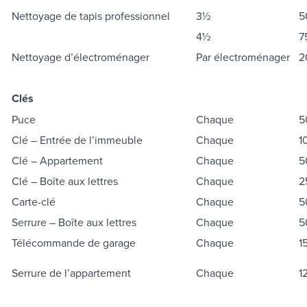
Nettoyage de tapis professionnel
3½
5
4½
7
Nettoyage d’électroménager
Par électroménager
2
Clés
Puce
Chaque
5
Clé – Entrée de l’immeuble
Chaque
1
Clé – Appartement
Chaque
5
Clé – Boîte aux lettres
Chaque
2
Carte-clé
Chaque
5
Serrure – Boîte aux lettres
Chaque
5
Télécommande de garage
Chaque
1
Serrure de l’appartement
Chaque
1