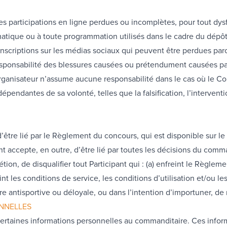
es participations en ligne perdues ou incomplètes, pour tout 
atique ou à toute programmation utilisés dans le cadre du dépôt 
scriptions sur les médias sociaux qui peuvent être perdues parc
esponsabilité des blessures causées ou prétendument causées par 
 L’Organisateur n’assume aucune responsabilité dans le cas où le
épendantes de sa volonté, telles que la falsification, l’intervent
’être lié par le Règlement du concours, qui est disponible sur l
ccepte, en outre, d’être lié par toutes les décisions du command
étion, de disqualifier tout Participant qui : (a) enfreint le Règle
t les conditions de service, les conditions d’utilisation et/ou le
ère antisportive ou déloyale, ou dans l’intention d’importuner, 
ONNELLES
certaines informations personnelles au commanditaire. Ces inform