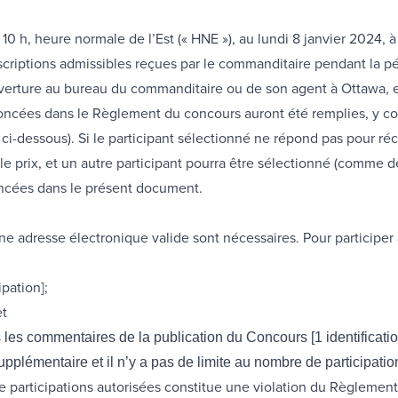
0 h, heure normale de l’Est (« HNE »), au lundi 8 janvier 2024,
nscriptions admissibles reçues par le commanditaire pendant la p
uverture au bureau du commanditaire ou de son agent à Ottawa, en
noncées dans le Règlement du concours auront été remplies, y c
ci-dessous). Si le participant sélectionné ne répond pas pour réc
pas le prix, et un autre participant pourra être sélectionné (comme
oncées dans le présent document.
ne adresse électronique valide sont nécessaires. Pour participer 
ipation];
et
 les commentaires de la publication du Concours [1 identificatio
plémentaire et il n’y a pas de limite au nombre de participati
articipations autorisées constitue une violation du Règlement d