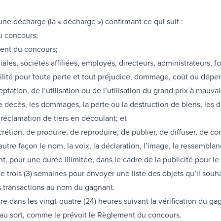
ne décharge (la « décharge ») confirmant ce qui suit :
u concours;
ment du concours;
ales, sociétés affiliées, employés, directeurs, administrateurs, 
bilité pour toute perte et tout préjudice, dommage, coût ou dépen
ptation, de l’utilisation ou de l’utilisation du grand prix à mauvais
e décès, les dommages, la perte ou la destruction de biens, les dr
 réclamation de tiers en découlant; et
iscrétion, de produire, de reproduire, de publier, de diffuser, d
e autre façon le nom, la voix, la déclaration, l’image, la ressembl
, pour une durée illimitée, dans le cadre de la publicité pour le
 trois (3) semaines pour envoyer une liste des objets qu’il souha
s transactions au nom du gagnant.
dans les vingt-quatre (24) heures suivant la vérification du gagn
 au sort, comme le prévoit le Règlement du concours.