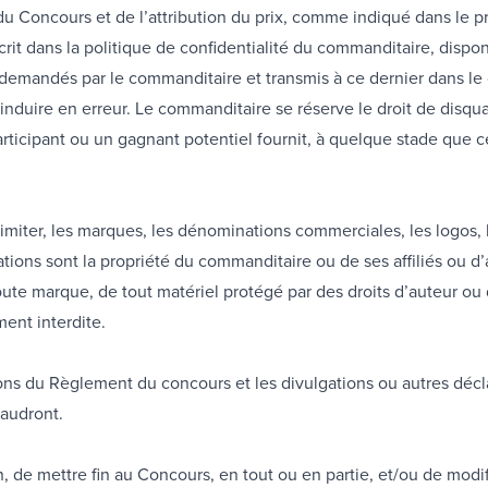
du Concours et de l’attribution du prix, comme indiqué dans le p
 dans la politique de confidentialité du commanditaire, dispon
demandés par le commanditaire et transmis à ce dernier dans le c
nduire en erreur. Le commanditaire se réserve le droit de disquali
participant ou un gagnant potentiel fournit, à quelque stade que 
y limiter, les marques, les dénominations commerciales, les logos,
ations sont la propriété du commanditaire ou de ses affiliés ou d’a
toute marque, de tout matériel protégé par des droits d’auteur ou 
ment interdite.
ons du Règlement du concours et les divulgations ou autres décl
audront.
on, de mettre fin au Concours, en tout ou en partie, et/ou de mod