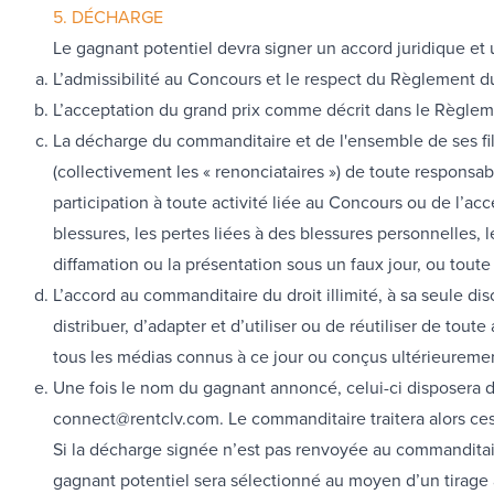
5. DÉCHARGE
Le gagnant potentiel devra signer un accord juridique et u
L’admissibilité au Concours et le respect du Règlement d
L’acceptation du grand prix comme décrit dans le Règle
La décharge du commanditaire et de l'ensemble de ses fili
(collectivement les « renonciataires ») de toute responsa
participation à toute activité liée au Concours ou de l’acce
blessures, les pertes liées à des blessures personnelles, l
diffamation ou la présentation sous un faux jour, ou toute
L’accord au commanditaire du droit illimité, à sa seule d
distribuer, d’adapter et d’utiliser ou de réutiliser de tout
tous les médias connus à ce jour ou conçus ultérieurement
Une fois le nom du gagnant annoncé, celui-ci disposera de
connect@rentclv.com. Le commanditaire traitera alors ce
Si la décharge signée n’est pas renvoyée au commanditaire 
gagnant potentiel sera sélectionné au moyen d’un tirage