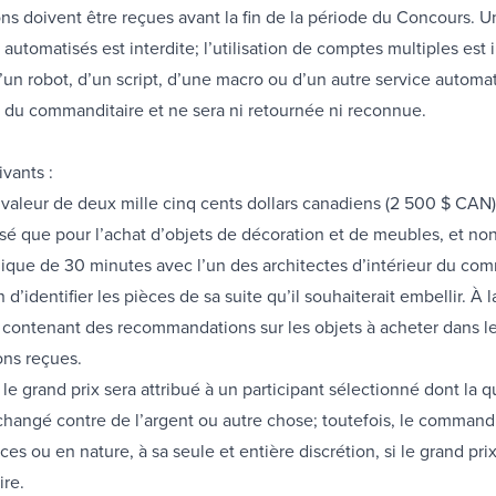
ions doivent être reçues avant la fin de la période du Concours.
 automatisés est interdite; l’utilisation de comptes multiples est 
 d’un robot, d’un script, d’une macro ou d’un autre service automa
té du commanditaire et ne sera ni retournée ni reconnue.
ivants :
aleur de deux mille cinq cents dollars canadiens (2 500 $ CAN)
é que pour l’achat d’objets de décoration et de meubles, et non 
que de 30 minutes avec l’un des architectes d’intérieur du comm
dentifier les pièces de sa suite qu’il souhaiterait embellir. À la
nt contenant des recommandations sur les objets à acheter dans l
ns reçues.
e grand prix sera attribué à un participant sélectionné dont la qu
changé contre de l’argent ou autre chose; toutefois, le commandit
s ou en nature, à sa seule et entière discrétion, si le grand pri
ire.