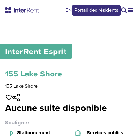
EN
Portail des résidents
0
/
0
InterRent
Esprit
155 Lake Shore
155 Lake Shore
Aucune suite disponible
Souligner
Stationnement
Services publics